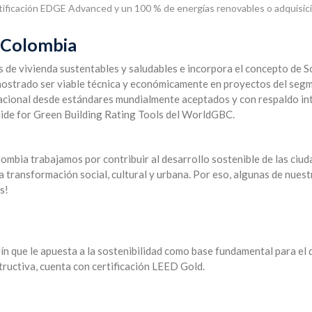
tificación EDGE Advanced y un 100 % de energías renovables o adquisic
a Colombia
s de vivienda sustentables y saludables e incorpora el concepto de So
ostrado ser viable técnica y económicamente en proyectos del segme
acional desde estándares mundialmente aceptados y con respaldo in
uide for Green Building Rating Tools del WorldGBC.
ombia trabajamos por contribuir al desarrollo sostenible de las ciud
 transformación social, cultural y urbana. Por eso, algunas de nues
as!
n que le apuesta a la sostenibilidad como base fundamental para el 
ructiva, cuenta con certificación LEED Gold.