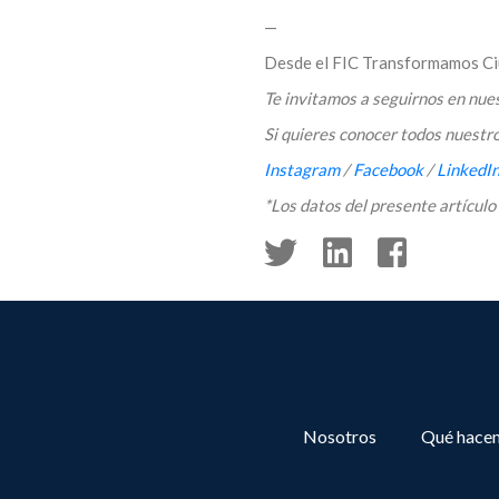
—
Desde el FIC Transformamos Ciu
Te invitamos a seguirnos en nues
Si quieres conocer todos nuestr
Instagram
/
Facebook
/
LinkedI
*Los datos del presente artícul
Nosotros
Qué hace