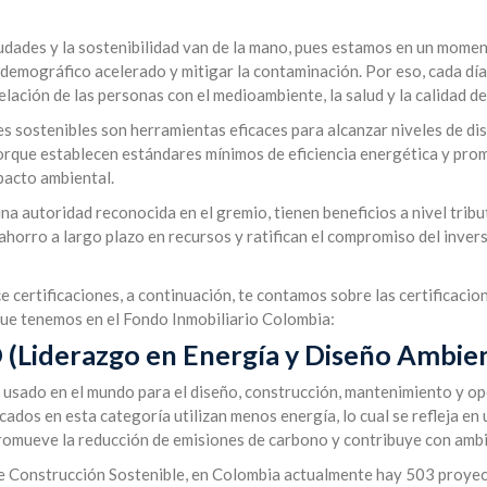
iudades y la sostenibilidad van de la mano, pues estamos en un mom
o demográfico acelerado y mitigar la contaminación. Por eso, cada dí
lación de las personas con el medioambiente, la salud y la calidad de
nes sostenibles son herramientas eficaces para alcanzar niveles de di
rque establecen estándares mínimos de eficiencia energética y pro
pacto ambiental.
na autoridad reconocida en el gremio, tienen beneficios a nivel tribut
horro a largo plazo en recursos y ratifican el compromiso del inversi
 certificaciones, a continuación, te contamos sobre las certificacio
que tenemos en el Fondo Inmobiliario Colombia:
D (Liderazgo en Energía y Diseño Ambien
ás usado en el mundo para el diseño, construcción, mantenimiento y o
icados en esta categoría utilizan menos energía, lo cual se refleja en
promueve la reducción de emisiones de carbono y contribuye con amb
 Construcción Sostenible, en Colombia actualmente hay 503 proyec