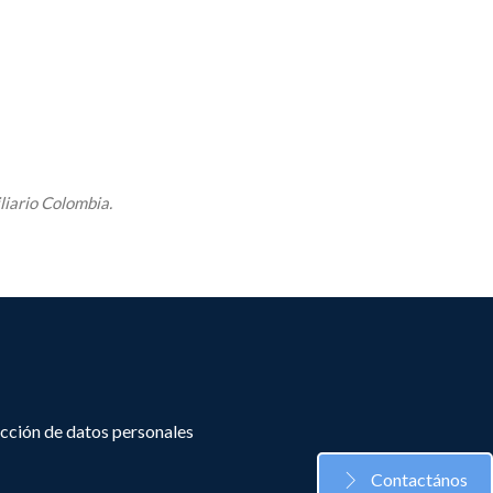
liario Colombia.
ección de datos personales
Contactános