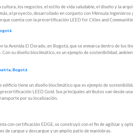
a cultura, los negocios, el estilo de vida saludable, el diseño y la arq
emás, el proyecto, desarrollado en conjunto con Ménsula Ingenieros 
rque cuenta con la precertificación LEED for Cities and Communitie
Bogotá
en la Avenida El Dorado, en Bogotá, que se enmarca dentro de los li
Con su diseño bioclimático, es un ejemplo de sostenibilidad, ambient
patria, Bogotá
 edificio tiene un diseño bioclimático que es ejemplo de sostenibili
recertificación LEED Gold. Sus principales atributos van desde una 
ransporte por su localización.
a
nta con certificación EDGE, se construyó con el fin de agilizar y opt
es de cargue y descargue y un amplio patio de maniobras.