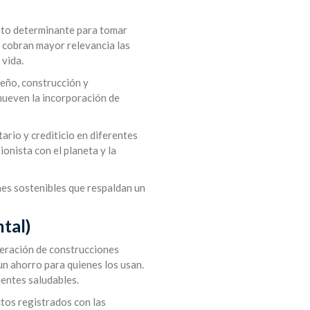
ento determinante para tomar
a cobran mayor relevancia las
 vida.
seño, construcción y
mueven la incorporación de
ario y crediticio en diferentes
onista con el planeta y la
nes sostenibles que respaldan un
tal)
peración de construcciones
 un ahorro para quienes los usan.
ientes saludables.
tos registrados con las