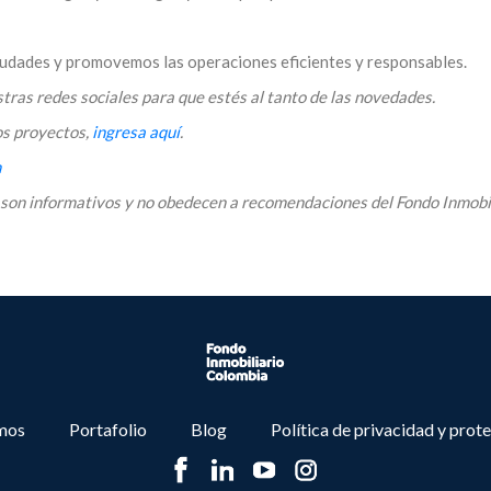
dades y promovemos las operaciones eficientes y responsables.
tras redes sociales para que estés al tanto de las novedades.
os proyectos,
ingresa aquí
.
n
o son informativos y no obedecen a recomendaciones del Fondo Inmobi
mos
Portafolio
Blog
Política de privacidad y prot