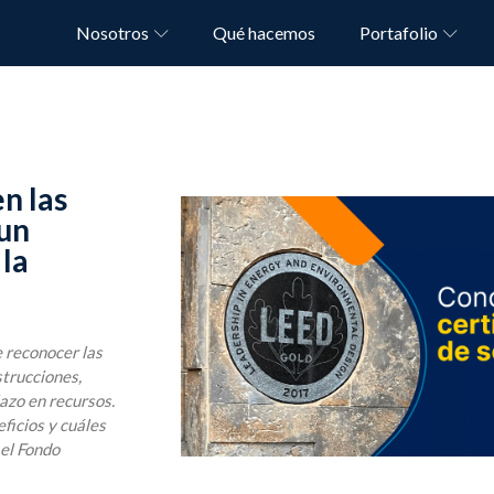
Nosotros
Qué hacemos
Portafolio
n las
 un
la
e reconocer las
strucciones,
azo en recursos.
ficios y cuáles
 el Fondo